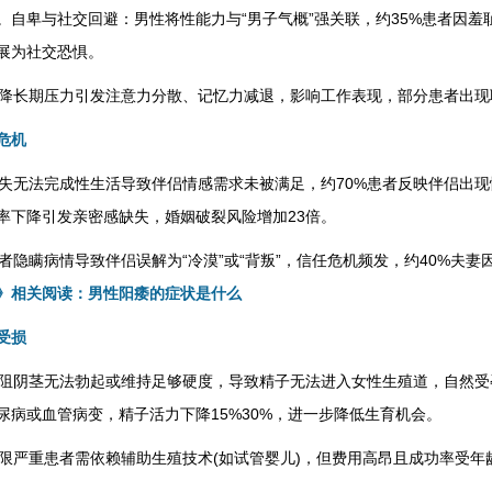
%。自卑与社交回避：男性将性能力与“男子气概”强关联，约35%患者因羞
展为社交恐惧。
能下降长期压力引发注意力分散、记忆力减退，影响工作表现，部分患者出
危机
度丧失无法完成性生活导致伴侣情感需求未被满足，约70%患者反映伴侣出
率下降引发亲密感缺失，婚姻破裂风险增加23倍。
患者隐瞒病情导致伴侣误解为“冷漠”或“背叛”，信任危机频发，约40%夫妻
》相关阅读：男性阳痿的症状是什么
受损
孕受阻阴茎无法勃起或维持足够硬度，导致精子无法进入女性生殖道，自然
尿病或血管病变，精子活力下降15%30%，进一步降低生育机会。
式局限严重患者需依赖辅助生殖技术(如试管婴儿)，但费用高昂且成功率受年