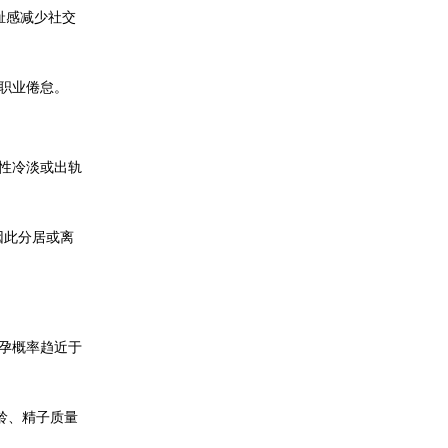
耻感减少社交
现职业倦怠。
现性冷淡或出轨
因此分居或离
受孕概率趋近于
龄、精子质量