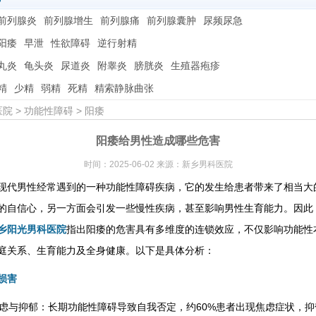
前列腺炎
前列腺增生
前列腺痛
前列腺囊肿
尿频尿急
阳痿
早泄
性欲障碍
逆行射精
丸炎
龟头炎
尿道炎
附睾炎
膀胱炎
生殖器疱疹
精
少精
弱精
死精
精索静脉曲张
医院
>
功能性障碍
>
阳痿
阳痿给男性造成哪些危害
时间：2025-06-02 来源：新乡男科医院
现代男性经常遇到的一种功能性障碍疾病，它的发生给患者带来了相当大
的自信心，另一方面会引发一些慢性疾病，甚至影响男性生育能力。因此
乡阳光男科医院
指出阳痿的危害具有多维度的连锁效应，不仅影响功能性
庭关系、生育能力及全身健康。以下是具体分析：
损害
碍焦虑与抑郁：长期功能性障碍导致自我否定，约60%患者出现焦虑症状，