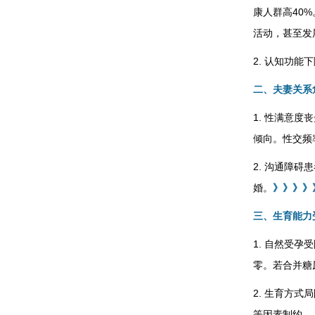
康人群高40
活动，甚至发
2. 认知功
二、夫妻关系
1. 性满意
倾向。性交频
2. 沟通障碍
婚。
》》》》
三、生育能力
1. 自然受
零。若合并糖
2. 生育方
等因素制约。