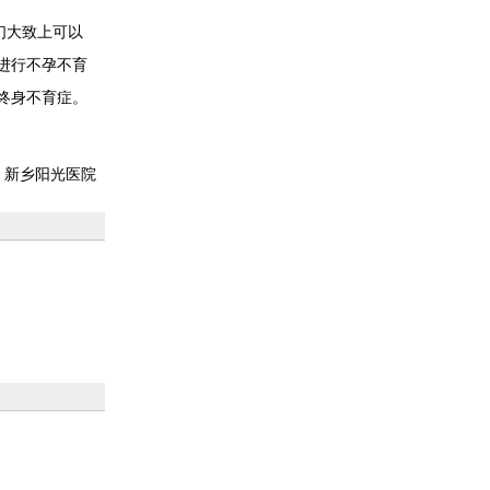
们大致上可以
进行不孕不育
终身不育症。
：新乡阳光医院