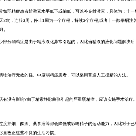
常如弱精症患者雄激素水平低下或偏低，可以补充雄激素，具体为：十一
，每天2次，连服3周，停止1周为一个疗程，持续3个疗程;或者十一酸睾酮注射液
个月。
少部分弱精症是由于精液液化异常引起的，因此当精液的液化问题解决后
药物治疗无效的轻、中度弱精症患者，可以采用普通人工授精的方法。
活有没有影响?由于精索静脉曲张引起的严重弱精症，应该实施手术治疗
过度抽烟、酗酒、桑拿浴等都会降低或影响精子的运动能力，因此对于已
尽量改正这些不良的生活习惯。