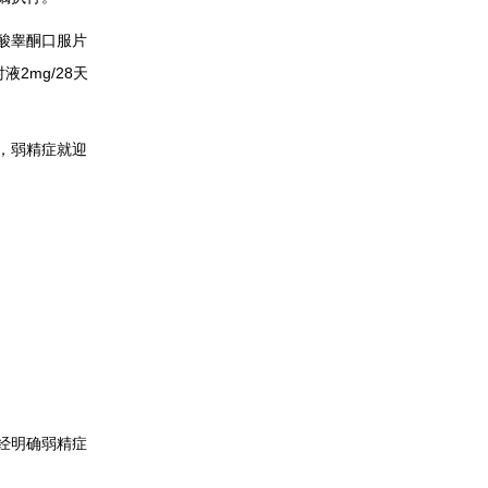
酸睾酮口服片
2mg/28天
，弱精症就迎
。
经明确弱精症