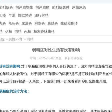
前列腺炎
前列腺增生
前列腺痛
前列腺囊肿
尿频尿急
阳痿
早泄
性欲障碍
逆行射精
丸炎
龟头炎
尿道炎
附睾炎
膀胱炎
生殖器疱疹
精
少精
弱精
死精
精索静脉曲张
医院
>
男性不育
>
弱精
弱精症对性生活有没有影响
时间：2025-05-07 来源：新乡男科医院
活有没有影响
对于弱精症现在许多的人开始关注了，因为弱精症直接导致
的年轻人比较害怕。对于弱精症有哪些的症状?是不是可以影响到正常的性
可以治疗好?都是一无所知，下面我们就一起来看看新乡阳光医生介绍。
弱精症的治疗方法：
中有相当部分是由于感染因素造成的，所以首先要抗感染，具体用药按医