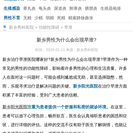
生殖感染
睾丸炎
龟头炎
尿道炎
附睾炎
膀胱炎
生殖器疱疹
男性不育
无精
少精
弱精
死精
精索静脉曲张
新乡男科医院
>
功能性障碍
>
早泄
新乡男性为什么会出现早泄?
时间：2026-01-11 来源：新乡男科医院
新乡治疗早泄医院哪家好?新乡男性为什么会出现早泄?早泄作为一种
常见的男性的功能性障碍，影响着许多男性的心理和生活质量。许多
人在面对这一问题时，可能会感到尴尬或无助，甚至选择隐憋，然
而，乐观寻求治疗是解决问题的关键。
新乡阳光医院
在治疗早泄方面
积累了丰富的经验，受到广大患者的信赖。
新乡阳光医院
注重为患者提供一个舒服和私密的就诊环境。
在这里，
患者可以放下心理负担，畅所欲言，医生会认真倾听患者的困惑和症
状，进行详细的评估。这样的交流不仅有助于医生了解病情，也能让