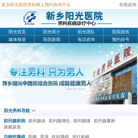
新乡阳光医院男科网上预约咨询平台
在线咨询
阳光首页
阳光简介
阳光团队
医院路线
媒体报道
医院新闻
电话咨询
预约挂号
阳光男科导航
前列腺疾病
前列腺炎
前列腺增生
前列腺痛
前列腺囊肿
尿频尿急
功能性障碍
阳痿
早泄
性欲障碍
逆行射精